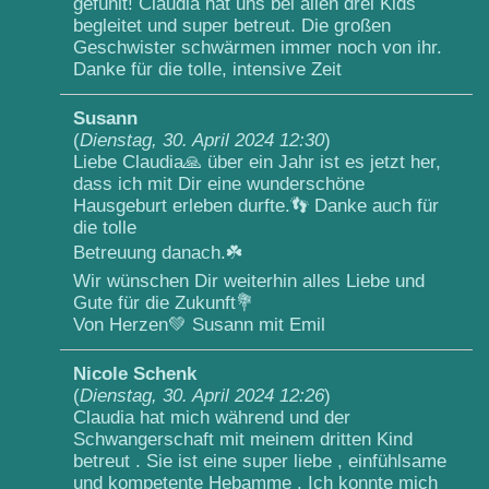
gefühlt! Claudia hat uns bei allen drei Kids
begleitet und super betreut. Die großen
Geschwister schwärmen immer noch von ihr.
Danke für die tolle, intensive Zeit
Susann
(
Dienstag, 30. April 2024 12:30
)
Liebe Claudia🙏 über ein Jahr ist es jetzt her,
dass ich mit Dir eine wunderschöne
Hausgeburt erleben durfte.👣 Danke auch für
die tolle
Betreuung danach.☘️
Wir wünschen Dir weiterhin alles Liebe und
Gute für die Zukunft💐
Von Herzen💚 Susann mit Emil
Nicole Schenk
(
Dienstag, 30. April 2024 12:26
)
Claudia hat mich während und der
Schwangerschaft mit meinem dritten Kind
betreut . Sie ist eine super liebe , einfühlsame
und kompetente Hebamme . Ich konnte mich